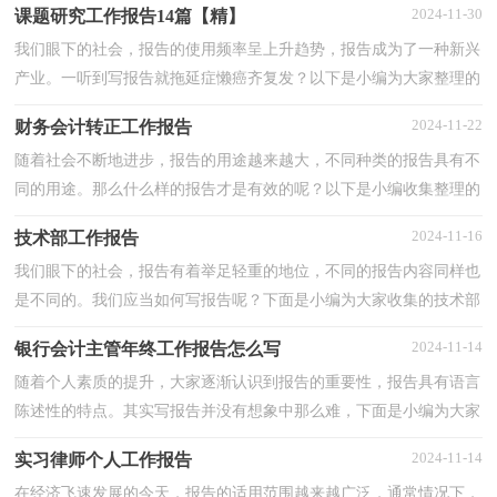
2024-11-30
课题研究工作报告14篇【精】
我们眼下的社会，报告的使用频率呈上升趋势，报告成为了一种新兴
产业。一听到写报告就拖延症懒癌齐复发？以下是小编为大家整理的
课题研究工作报告，欢迎阅读，希望大家能够喜欢。课题...
2024-11-22
财务会计转正工作报告
随着社会不断地进步，报告的用途越来越大，不同种类的报告具有不
同的用途。那么什么样的报告才是有效的呢？以下是小编收集整理的
财务会计转正工作报告，欢迎大家分享。财务会计转正工...
2024-11-16
技术部工作报告
我们眼下的社会，报告有着举足轻重的地位，不同的报告内容同样也
是不同的。我们应当如何写报告呢？下面是小编为大家收集的技术部
工作报告，欢迎大家借鉴与参考，希望对大家有所帮助。...
2024-11-14
银行会计主管年终工作报告怎么写
随着个人素质的提升，大家逐渐认识到报告的重要性，报告具有语言
陈述性的特点。其实写报告并没有想象中那么难，下面是小编为大家
整理的银行会计主管年终工作报告怎么写，欢迎阅读与收...
2024-11-14
实习律师个人工作报告
在经济飞速发展的今天，报告的适用范围越来越广泛，通常情况下，