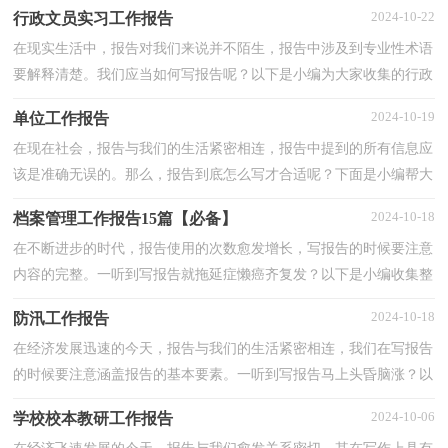
师个人述职工作报告，仅供参考，大家一起来看看吧。初中...
2024-10-22
行政文员实习工作报告
在现实生活中，报告对我们来说并不陌生，报告中涉及到专业性术语
要解释清楚。我们应当如何写报告呢？以下是小编为大家收集的行政
文员实习工作报告，希望对大家有所帮助。行政文员实习...
2024-10-19
单位工作报告
在现在社会，报告与我们的生活紧密相连，报告中提到的所有信息应
该是准确无误的。那么，报告到底怎么写才合适呢？下面是小编帮大
家整理的单位工作报告，欢迎大家分享。单位工作报告1...
2024-10-18
档案管理工作报告15篇【必备】
在不断进步的时代，报告使用的次数愈发增长，写报告的时候要注意
内容的完整。一听到写报告就拖延症懒癌齐复发？以下是小编收集整
理的档案管理工作报告，欢迎阅读与收藏。档案管理工作...
2024-10-18
防汛工作报告
在经济发展迅速的今天，报告与我们的生活紧密相连，我们在写报告
的时候要注意涵盖报告的基本要素。一听到写报告马上头昏脑涨？以
下是小编为大家整理的防汛工作报告，欢迎大家分享。防...
2024-10-06
学校校本教研工作报告