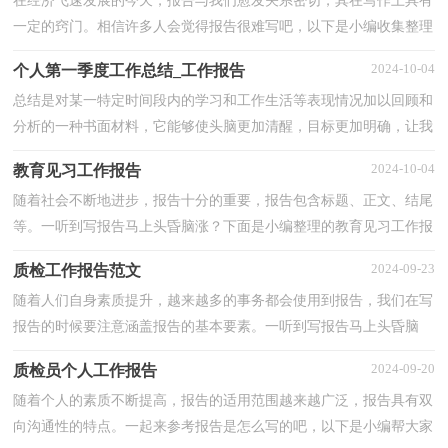
在经济飞速发展的今天，报告与我们愈发关系密切，其在写作上具有
一定的窍门。相信许多人会觉得报告很难写吧，以下是小编收集整理
的学校校本教研工作报告，供大家参考借鉴，希望可以帮...
2024-10-04
个人第一季度工作总结_工作报告
总结是对某一特定时间段内的学习和工作生活等表现情况加以回顾和
分析的一种书面材料，它能够使头脑更加清醒，目标更加明确，让我
们好好写一份总结吧。那么总结要注意有什么内容呢？下...
2024-10-04
教育见习工作报告
随着社会不断地进步，报告十分的重要，报告包含标题、正文、结尾
等。一听到写报告马上头昏脑涨？下面是小编整理的教育见习工作报
告，供大家参考借鉴，希望可以帮助到有需要的朋友。一...
2024-09-23
质检工作报告范文
随着人们自身素质提升，越来越多的事务都会使用到报告，我们在写
报告的时候要注意涵盖报告的基本要素。一听到写报告马上头昏脑
涨？以下是小编精心整理的质检工作报告范文，欢迎阅读，...
2024-09-20
质检员个人工作报告
随着个人的素质不断提高，报告的适用范围越来越广泛，报告具有双
向沟通性的特点。一起来参考报告是怎么写的吧，以下是小编帮大家