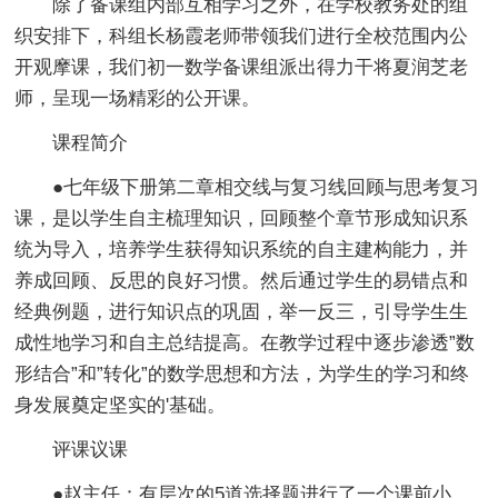
除了备课组内部互相学习之外，在学校教务处的组
织安排下，科组长杨霞老师带领我们进行全校范围内公
开观摩课，我们初一数学备课组派出得力干将夏润芝老
师，呈现一场精彩的公开课。
课程简介
●七年级下册第二章相交线与复习线回顾与思考复习
课，是以学生自主梳理知识，回顾整个章节形成知识系
统为导入，培养学生获得知识系统的自主建构能力，并
养成回顾、反思的良好习惯。然后通过学生的易错点和
经典例题，进行知识点的巩固，举一反三，引导学生生
成性地学习和自主总结提高。在教学过程中逐步渗透”数
形结合”和”转化”的数学思想和方法，为学生的学习和终
身发展奠定坚实的'基础。
评课议课
●赵主任：有层次的5道选择题进行了一个课前小