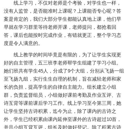
线上学习，不仅对老师是个考验，对学生也一样，
没有人监管，是否能准时上课呢？上课能否专心呢？答
案是肯定的，我们大部分学生都能认真地上课，他们早
早就在学习群里等待老师开课，老师提问，都抢着回
答，课后也能按时完成作业，有错就更正，整个学习态
度是令人满意的。
线上教学的时间毕竟是有限的，为了让学生实现更
好的自主管理，五三班李老师帮学生组建了学习小组。
她们班共有学生45人，分成了9个大组，分别从飞扬一组
至飞扬九组，实行生生自理的机制，旨在减轻老师和家
长的负担，提高学生的自律自主能力。组长建立小组
群，负责监督组员，小组做好课前考勤及作业互评、古
诗互背等课前课后学习工作。线上学习至今第三周，她
让学生坚持古诗积累，迄今为止，除了课内的古诗之
外，学生已经积累由课内延伸至课外的古诗超过10首，
并且小组互背互评，组长及时做好登记。除了积累古诗