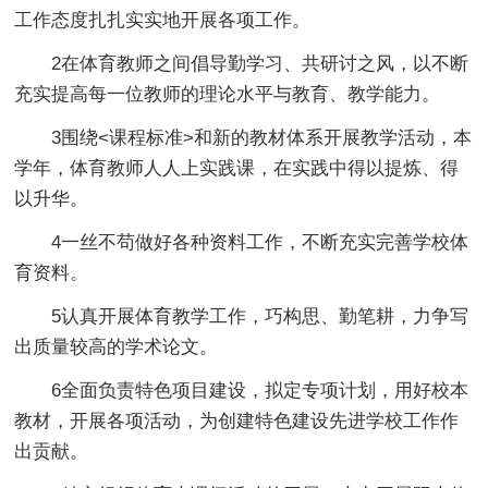
工作态度扎扎实实地开展各项工作。
2在体育教师之间倡导勤学习、共研讨之风，以不断
充实提高每一位教师的理论水平与教育、教学能力。
3围绕<课程标准>和新的教材体系开展教学活动，本
学年，体育教师人人上实践课，在实践中得以提炼、得
以升华。
4一丝不苟做好各种资料工作，不断充实完善学校体
育资料。
5认真开展体育教学工作，巧构思、勤笔耕，力争写
出质量较高的学术论文。
6全面负责特色项目建设，拟定专项计划，用好校本
教材，开展各项活动，为创建特色建设先进学校工作作
出贡献。