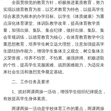
全面贯彻党的教育方针，积极推进素质教育，努力
实现以德育教育为首，以艺术教育为特色，以提高学生
综合素质为根本的办学目标。以学生《体质健康》为重
点深化体育课堂、体训队教学改革，提高体育教学质
量，加强出操、集队、集会纪律，做好出操、集队、集
会常规训练，以德育教育为核心，在体育教育教学中注
重思想教育，培养学生树立远大理想，注意加强提高学
生团结协作能力，增强学生集体主义观念，树立集体主
义荣誉感，培养不怕苦、不怕累、顽强拼搏、积极进取
的个性，提高学生克服困难、战胜困难能力，为适应未
来社会生活和激烈竞争奠定基础。
二、工作任务及要求
1、抓好两课两操一活动，增强学生组织纪律观念，
有效提高学生身体素质。
两课两操一活动是学校体育工作的重点，两课两操