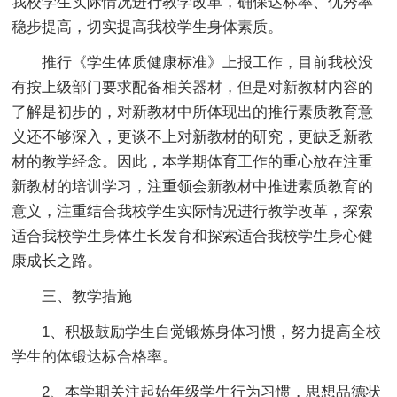
我校学生实际情况进行教学改革，确保达标率、优秀率
稳步提高，切实提高我校学生身体素质。
推行《学生体质健康标准》上报工作，目前我校没
有按上级部门要求配备相关器材，但是对新教材内容的
了解是初步的，对新教材中所体现出的推行素质教育意
义还不够深入，更谈不上对新教材的研究，更缺乏新教
材的教学经念。因此，本学期体育工作的重心放在注重
新教材的培训学习，注重领会新教材中推进素质教育的
意义，注重结合我校学生实际情况进行教学改革，探索
适合我校学生身体生长发育和探索适合我校学生身心健
康成长之路。
三、教学措施
1、积极鼓励学生自觉锻炼身体习惯，努力提高全校
学生的体锻达标合格率。
2、本学期关注起始年级学生行为习惯，思想品德状