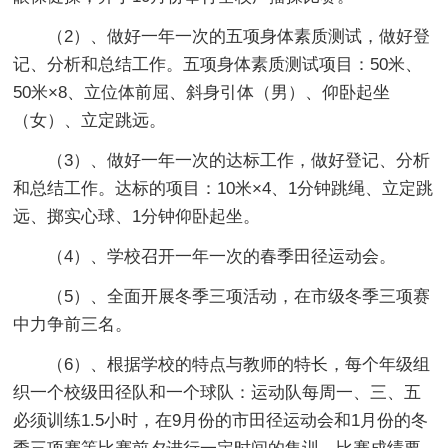
（2）、做好一年一次的五项身体素质测试，做好登
记、分析和总结工作。五项身体素质测试项目：50米、
50米×8、立位体前屈、斜身引体（男）、仰卧起坐
（女）、立定跳远。
（3）、做好一年一次的达标工作，做好登记、分析
和总结工作。达标的项目：10米×4、1分钟跳绳、立定跳
远、掷实心球、1分钟仰卧起坐。
（4）、学校召开一年一次的春季田径运动会。
（5）、全面开展冬季三项活动，在市级冬季三项赛
中力争前三名。
（6）、根据学校的特点与教师的特长，每个年级组
织一个校级田径队和一个球队：运动队每周一、三、五
必须训练1.5小时，在9月份的市田径运动会和1月份的冬