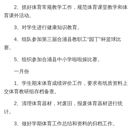
2、抓好体育常规教学工作，规范体育课堂教学和体
育课外活动。
3、对学生进行健康知识教育。
4、组队参加第三届合浦县教职工“园丁”杯篮球比
赛。
5、组织参加合浦县中小学啦啦操比赛。
一月份
1、学生期末体育成绩评价工作，要求有纸质资料上
交体育教研组存档备查。
2、清理体育器材，对废旧，报废体育器材进行统
计。
3、做好学期体育工作总结和资料的归档工作。