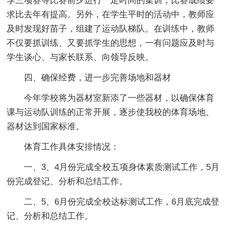
季三项赛等比赛前夕进行一定时间的集训，比赛成绩要
求比去年有提高。另外，在学生平时的活动中，教师应
及时发现好苗子，组建了运动队梯队。在训练中，教师
不仅要抓训练、又要抓学生的思想，一有问题应及时与
学生谈心、与家长联系、向领导反映。
四、确保经费，进一步完善场地和器材
今年学校将为器材室新添了一些器材，以确保体育
课与运动队训练的正常开展，逐步使我校的体育场地、
器材达到国家标准。
体育工作具体安排情况：
一、3、4月份完成全校五项身体素质测试工作，5月
份完成登记、分析和总结工作。
二、5、6月份完成全校达标测试工作，6月底完成登
记、分析和总结工作。