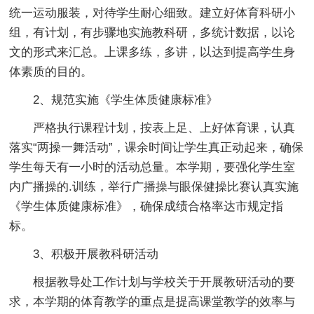
统一运动服装，对待学生耐心细致。建立好体育科研小
组，有计划，有步骤地实施教科研，多统计数据，以论
文的形式来汇总。上课多练，多讲，以达到提高学生身
体素质的目的。
2、规范实施《学生体质健康标准》
严格执行课程计划，按表上足、上好体育课，认真
落实“两操一舞活动”，课余时间让学生真正动起来，确保
学生每天有一小时的活动总量。本学期，要强化学生室
内广播操的.训练，举行广播操与眼保健操比赛认真实施
《学生体质健康标准》，确保成绩合格率达市规定指
标。
3、积极开展教科研活动
根据教导处工作计划与学校关于开展教研活动的要
求，本学期的体育教学的重点是提高课堂教学的效率与