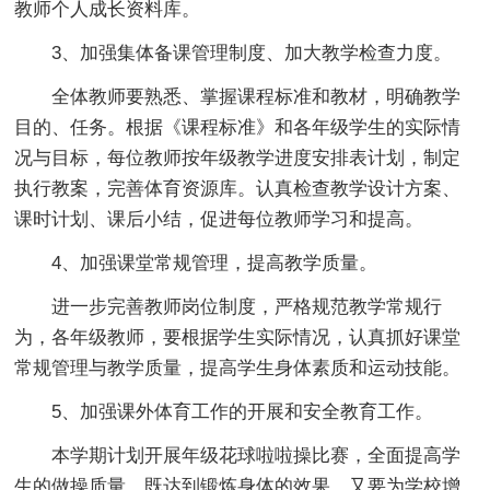
教师个人成长资料库。
3、加强集体备课管理制度、加大教学检查力度。
全体教师要熟悉、掌握课程标准和教材，明确教学
目的、任务。根据《课程标准》和各年级学生的实际情
况与目标，每位教师按年级教学进度安排表计划，制定
执行教案，完善体育资源库。认真检查教学设计方案、
课时计划、课后小结，促进每位教师学习和提高。
4、加强课堂常规管理，提高教学质量。
进一步完善教师岗位制度，严格规范教学常规行
为，各年级教师，要根据学生实际情况，认真抓好课堂
常规管理与教学质量，提高学生身体素质和运动技能。
5、加强课外体育工作的开展和安全教育工作。
本学期计划开展年级花球啦啦操比赛，全面提高学
生的做操质量，既达到锻炼身体的效果，又要为学校增