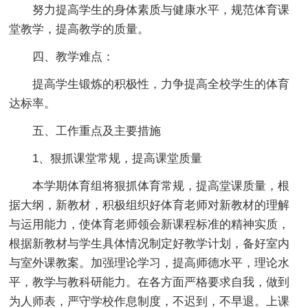
努力提高学生的身体素质与健康水平，规范体育课
堂教学，提高教学的质量。
四、教学难点：
提高学生锻炼的积极性，力争提高全校学生的体育
达标率。
五、工作重点及主要措施
1、狠抓课堂常规，提高课堂质量
本学期体育组将狠抓体育常规，提高堂课质量，根
据大纲，新教材，积极组织好体育老师对新教材的理解
与运用能力，使体育老师领会新课程标准的精神实质，
根据新教材与学生具体情况制定好教学计划，备好室内
与室外课教案。加强理论学习，提高师德水平，理论水
平，教学与教科研能力。在各方面严格要求自我，做到
为人师表，严守学校作息制度，不迟到，不早退。上课