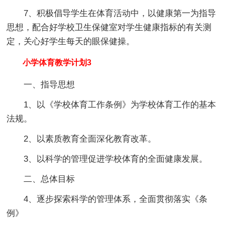
7、积极倡导学生在体育活动中，以健康第一为指导
思想，配合好学校卫生保健室对学生健康指标的有关测
定，关心好学生每天的眼保健操。
小学体育教学计划3
一、指导思想
1、以《学校体育工作条例》为学校体育工作的基本
法规。
2、以素质教育全面深化教育改革。
3、以科学的管理促进学校体育的全面健康发展。
二、总体目标
4、逐步探索科学的管理体系，全面贯彻落实《条
例》