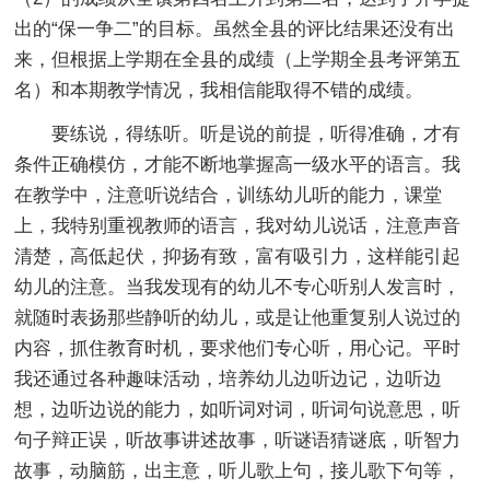
出的“保一争二”的目标。虽然全县的评比结果还没有出
来，但根据上学期在全县的成绩（上学期全县考评第五
名）和本期教学情况，我相信能取得不错的成绩。
要练说，得练听。听是说的前提，听得准确，才有
条件正确模仿，才能不断地掌握高一级水平的语言。我
在教学中，注意听说结合，训练幼儿听的能力，课堂
上，我特别重视教师的语言，我对幼儿说话，注意声音
清楚，高低起伏，抑扬有致，富有吸引力，这样能引起
幼儿的注意。当我发现有的幼儿不专心听别人发言时，
就随时表扬那些静听的幼儿，或是让他重复别人说过的
内容，抓住教育时机，要求他们专心听，用心记。平时
我还通过各种趣味活动，培养幼儿边听边记，边听边
想，边听边说的能力，如听词对词，听词句说意思，听
句子辩正误，听故事讲述故事，听谜语猜谜底，听智力
故事，动脑筋，出主意，听儿歌上句，接儿歌下句等，