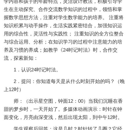
学内容和孩子的年龄特点，灵活设计教法，积极引导学
生在主动探究、合作交流数学知识的过程中，领悟和掌
握数学思想方法，注重对学生数学能力的培养。 注重将
知识积累与动手操作，生活实践紧密结合，加强知识运
用的综合性，灵活性与实践性； 注重知识的全方位整合
与综合运用、分析；在知识学习的过程中注意能力的培
养及习惯的养成；如教学《24时记时法》时，合作交
流，探索新知：
1．认识24时记时法。
2．提问：你知道每天是从什么时刻开始的吗？（晚
上12时）
师：（出示星空图，钟面12：00）当我们沉睡在香
甜的梦乡时，一天开始了。多媒体动画演示：时针在钟
面变化，月亮由深变浅，然后出现太阳，到中午12时。
学生观察后回答：这是几时？时针转了几圈？它经