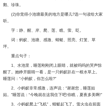
鹅、珍珠。
(2)你觉得小池塘最美的地方是哪儿?选一句读给大家
听。
字：静、醒、岸、爬、莲、瞧、萤、眨。
词：蚂蚁、池塘、感激、蜻蜓、照亮、灯笼、草
坪。
重点句子：
1、水池里，睡莲刚刚闭上眼睛，就被呜呜的哭声惊
醒了。她睁开眼睛一看，是一只蚂蚁趴在一根水草上。
睡莲问：“小蚂蚁，你怎么啦?”
2、小蚂蚁非常感激，连声说：“谢谢您，睡莲姑
姑。”睡莲说：“今晚就在这我住下吧!你瞧，夏夜多美啊!”
3、小蚂蚁爬上“飞机”，蜻蜓起飞了。萤火虫在前面