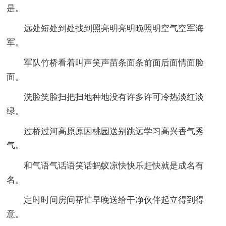
是。
远处短处到处找到照亮明亮明晚照明空气空军海
军。
军队竹桥看着叫声笑声苗条面条前面后面情面脸
面。
洗脸笑脸扫把扫地种地没有许多许可冷热淡红淡
绿。
过桥过河高原原因桃园送别跳远学习高兴香气秀
气。
和气语气话语笑话蚂蚁凉快快乐赶快就是成名有
名。
定时时间房间帮忙早晚送给干净伙伴起立得到得
意。