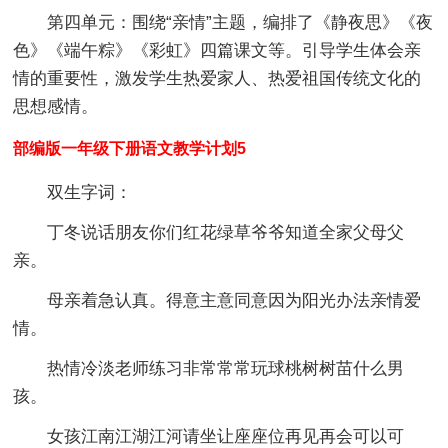
第四单元：围绕“亲情”主题，编排了《静夜思》《夜
色》《端午粽》《彩虹》四篇课文等。引导学生体会亲
情的重要性，激发学生热爱家人、热爱祖国传统文化的
思想感情。
部编版一年级下册语文教学计划5
双生字词：
丁冬说话朋友你们红花绿草爷爷知道全家父母父
亲。
母亲着急认真。得意主意同意因为阳光办法亲情爱
情。
热情冷淡老师练习非常常常玩球桃树树苗什么男
孩。
女孩江南江湖江河请坐让座座位再见再会可以可