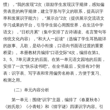
惯），“我的发现”2次（鼓励学生发现汉字规律，感知偏
旁表意的构字规律，建立字形与字义的联系，提高识字
率和发展识字能力），“展示台”2次（提供展示交流语文
学习成果的平台，引导学生留心周围世界，在生活中学
语文），“日积月累”（集中安排了古诗诵读、名言警句等
传统文化内容），“和大人一起读”（选编了学生耳熟能详
的故事、儿歌，是幼小衔接，口语向书面语过渡的重要
桥梁）。本册教材共编排“口语交际”4次，编排在第1、
3、5、7单元课文的后面。在第一单元语文园地的后面，
安排了一次“快乐读书吧”。在全书最后，安排有3个附
表：识字表、写字表和常用偏旁名称表，方便于复习、
检测之用。
（二）单元内容分析
第一单元：围绕“识字”主题，编排了《春夏秋冬》
《姓氏歌》《小青蛙》和《猜字谜》四课识字内容。引