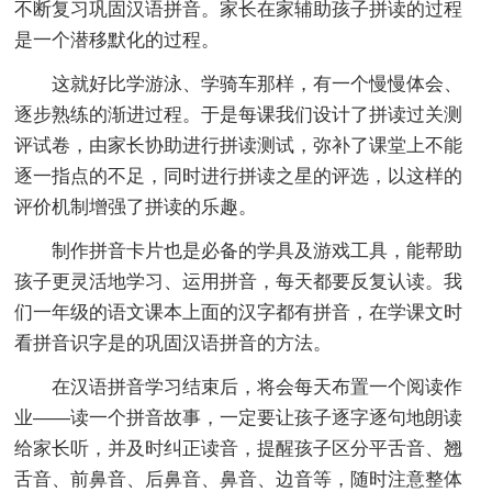
不断复习巩固汉语拼音。家长在家辅助孩子拼读的过程
是一个潜移默化的过程。
这就好比学游泳、学骑车那样，有一个慢慢体会、
逐步熟练的渐进过程。于是每课我们设计了拼读过关测
评试卷，由家长协助进行拼读测试，弥补了课堂上不能
逐一指点的不足，同时进行拼读之星的评选，以这样的
评价机制增强了拼读的乐趣。
制作拼音卡片也是必备的学具及游戏工具，能帮助
孩子更灵活地学习、运用拼音，每天都要反复认读。我
们一年级的语文课本上面的汉字都有拼音，在学课文时
看拼音识字是的巩固汉语拼音的方法。
在汉语拼音学习结束后，将会每天布置一个阅读作
业——读一个拼音故事，一定要让孩子逐字逐句地朗读
给家长听，并及时纠正读音，提醒孩子区分平舌音、翘
舌音、前鼻音、后鼻音、鼻音、边音等，随时注意整体