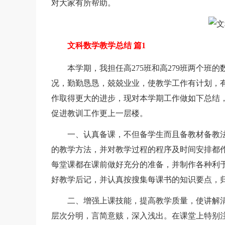
对大家有所帮助。
文科数学教学总结 篇1
本学期，我担任高275班和高279班两个班的
况，勤勤恳恳，兢兢业业，使教学工作有计划，
作取得更大的进步，现对本学期工作做如下总结
促进教训工作更上一层楼。
一、认真备课，不但备学生而且备教材备教法
的教学方法，并对教学过程的程序及时间安排都作
每堂课都在课前做好充分的准备，并制作各种利
好教学后记，并认真按搜集每课书的知识要点，
二、增强上课技能，提高教学质量，使讲解清
层次分明，言简意赅，深入浅出。在课堂上特别