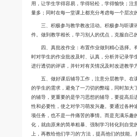
用，让学生学得容易，学得轻松，学得愉快；注
量多；同时在每一堂课上都充分考虑每一个层次
三、积极参与教学教改活动。积极参与听课评
件。做到教学相长，学习别人的优点，克服自己
四、真批改作业：布置作业做到精心选择。有
时对学生的作业批改及时、认真，分析并记录学
进行透切的评讲，并针对有关情况及时改进教学
五、做好课后辅导工作，注意分层教学。在课后
的学生的需求，避免了一刀切的弊端，同时加大
的辅导，更重要的是学习思想的辅导，要提高后
性和必要性，使之对学习萌发兴趣。要通过各种
项任务，也不是一件痛苦的事情。而是充满乐趣
化，就由原来的简单粗暴、强制学习转化到自觉
上，再教给他们学习的'方法，提高他们的技能