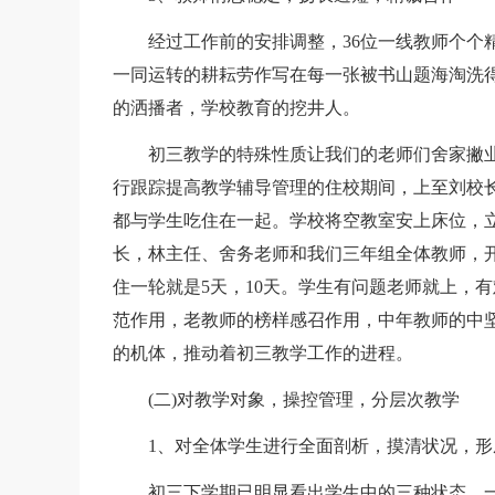
经过工作前的安排调整，36位一线教师个个精
一同运转的耕耘劳作写在每一张被书山题海淘洗
的洒播者，学校教育的挖井人。
初三教学的特殊性质让我们的老师们舍家撇业与
行跟踪提高教学辅导管理的住校期间，上至刘校
都与学生吃住在一起。学校将空教室安上床位，
长，林主任、舍务老师和我们三年组全体教师，开
住一轮就是5天，10天。学生有问题老师就上，
范作用，老教师的榜样感召作用，中年教师的中
的机体，推动着初三教学工作的进程。
(二)对教学对象，操控管理，分层次教学
1、对全体学生进行全面剖析，摸清状况，形
初三下学期已明显看出学生中的三种状态。一