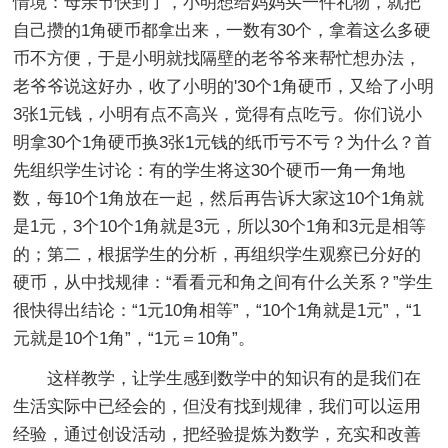
情境：母亲节快到了，小明想给妈妈买一件礼物，就把
自己攒的1角硬币都拿出来，一数有30个，拿着这么多硬
币不方便，于是小明就找隔壁的老爷爷来帮忙想办法，
老爷爷说这好办，收了小明的'30个1角硬币，又给了小明
3张1元钱，小明有点不高兴，觉得有点吃亏。你们说小
明拿30个1角硬币换3张1元钱的纸币亏不亏？为什么？首
先组织学生讨论：有的学生将这30个硬币一角一角地
数，每10个1角放在一起，然后再告诉大家这10个1角就
是1元，3个10个1角就是3元，所以30个1角和3元是相等
的；第二，根据学生的分析，再组织学生观察已分好的
硬币，从中找规律：“看看元和角之间有什么关系？”学生
很快得出结论：“1元10角相等”，“10个1角就是1元”，“1
元就是10个1角”，“1元＝10角”。
这样教学，让学生感到数学中的知识有的是我们在
生活实际中已经会的，但没有找到规律，我们可以运用
经验，通过创设活动，把经验提炼为数学，充实和改善