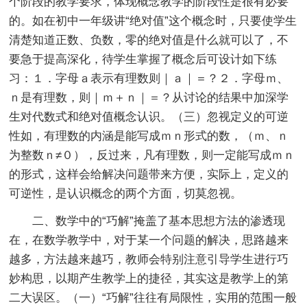
个阶段的教学要求，体现概念教学的阶段性是很有必要
的。如在初中一年级讲“绝对值”这个概念时，只要使学生
清楚知道正数、负数，零的绝对值是什么就可以了，不
要急于提高深化，待学生掌握了概念后可设计如下练
习：１．字母ａ表示有理数则｜ａ｜＝？２．字母ｍ、
ｎ是有理数，则｜ｍ＋ｎ｜＝？从讨论的结果中加深学
生对代数式和绝对值概念认识。（三）忽视定义的可逆
性如，有理数的内涵是能写成ｍｎ形式的数，（ｍ、ｎ
为整数ｎ≠０），反过来，凡有理数，则一定能写成ｍｎ
的形式，这样会给解决问题带来方便，实际上，定义的
可逆性，是认识概念的两个方面，切莫忽视。
二、数学中的“巧解”掩盖了基本思想方法的渗透现
在，在数学教学中，对于某一个问题的解决，思路越来
越多，方法越来越巧，教师会特别注意引导学生进行巧
妙构思，以期产生教学上的捷径，其实这是教学上的第
二大误区。（一）“巧解”往往有局限性，实用的范围一般