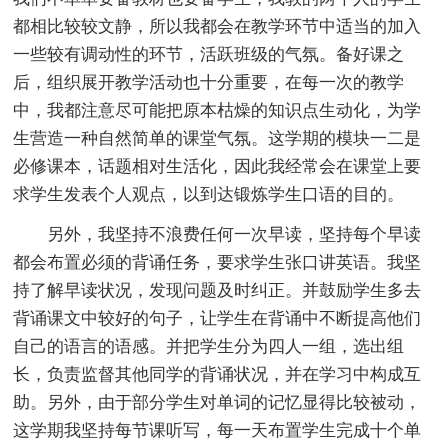
都相比较较文静，所以我都会在教学环节中适当的加入
一些较有调动性的环节，活跃班级的气氛。备好课之
后，组织展开教学活动也十分重要，在每一次的教学
中，我都注意尽可能把原本枯燥的知识点生动化，为学
生营造一种自然简单的课堂气氛。这学期的模块一二是
必修课本，话题相对生活化，因此我经常会在课堂上要
求学生发表个人观点，以到达锻炼学生口语的目的。
另外，我坚持不浪费任何一次早读，坚持每个早读
都会布置必须的背诵任务，要求学生张口讲英语。我坚
持了解早读状况，发现问题及时纠正。并鼓励学生多去
背诵课文中较好的句子，让学生在背诵中不断提高他们
自己的语言的语感。并把学生分为四人一组，选出组
长，负责监督其他同学的背诵状况，并在学习中构成互
助。另外，由于部分学生对单词的记忆显得比较被动，
这学期我坚持每节课听写，每一天布置学生完成十个单