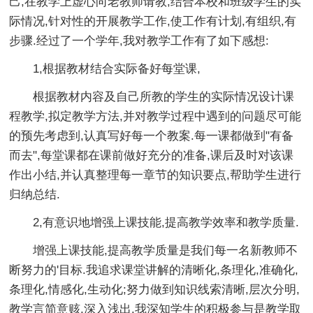
己,在教学上虚心向老教师请教,结合本校和班级学生的实
际情况,针对性的开展教学工作,使工作有计划,有组织,有
步骤.经过了一个学年,我对教学工作有了如下感想:
1,根据教材结合实际备好每堂课,
根据教材内容及自己所教的学生的实际情况设计课
程教学,拟定教学方法,并对教学过程中遇到的问题尽可能
的预先考虑到,认真写好每一个教案.每一课都做到"有备
而去",每堂课都在课前做好充分的准备,课后及时对该课
作出小结,并认真整理每一章节的知识要点,帮助学生进行
归纳总结.
2,有意识地增强上课技能,提高教学效率和教学质量.
增强上课技能,提高教学质量是我们每一名新教师不
断努力的'目标.我追求课堂讲解的清晰化,条理化,准确化,
条理化,情感化,生动化;努力做到知识线索清晰,层次分明,
教学言简意赅,深入浅出.我深知学生的积极参与是教学取