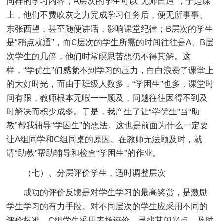
同样的学习内容，A层次的学生可以“无师自通”，于是课
上，他们不费吹灰之力完成学习任务后，便无所事事、
东张西望，甚至随便讲话，影响课堂纪律；B层次的学生
是“稍点就通”，而C层次的学生所需的时间往往是A、B层
次学生的几倍，他们时常瞑思苦想仍不得其解。这
样，“学优生”们感觉不到学习的压力，白白浪费了课堂上
的大好时光，而由于班级人数多，“学困生”也多，课堂时
间有限，教师根本无暇一一顾及，问题往往因得不到及
时解决而积少成多。于是，我产生了让“学优生”当“助
教”帮我辅导“学困生”的想法。这也是前面为什么一定要
让A组同学和C组同桌的原因。在教师无法顾及时，就
请“助教”帮助辅导和检查“学困生”的作业。
（七）、分层评价学生，适时调整层次
成功的评价反馈是对学生学习的最高奖赏，是激励
学生学习的有力手段。对不同层次的学生应采用不同的
评价标准。C组学生采用表扬评价，寻找其闪光点，及时