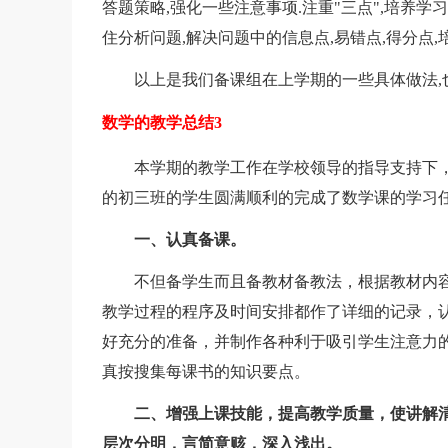
答题策略,强化一些注意事项.注重"三点",培养学
住分析问题,解决问题中的信息点,易错点,得分点,
以上是我们备课组在上学期的一些具体做法,也
数学的教学总结3
本学期的教学工作在学校领导的指导支持下，
的初三班的学生圆满顺利的完成了数学课的学习
一、认真备课。
不但备学生而且备教材备教法，根据教材内容
教学过程的程序及时间安排都作了详细的记录，认
好充分的准备，并制作各种利于吸引学生注意力
真按搜集每课书的知识要点。
二、增强上课技能，提高教学质量，使讲解
层次分明，言简意赅，深入浅出。