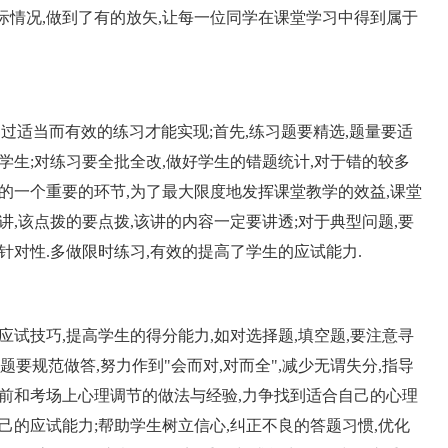
际情况,做到了有的放矢,让每一位同学在课堂学习中得到属于
过适当而有效的练习才能实现;首先,练习题要精选,题量要适
学生;对练习要全批全改,做好学生的错题统计,对于错的较多
学的一个重要的环节,为了最大限度地发挥课堂教学的效益,课堂
讲,该点拨的要点拨,该讲的内容一定要讲透;对于典型问题,要
针对性.多做限时练习,有效的提高了学生的应试能力.
试技巧,提高学生的得分能力,如对选择题,填空题,要注意寻
题要规范做答,努力作到"会而对,对而全",减少无谓失分,指导
考前和考场上心理调节的做法与经验,力争找到适合自己的心理
己的应试能力;帮助学生树立信心,纠正不良的答题习惯,优化