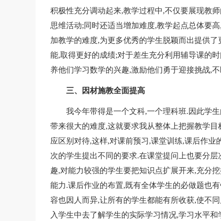
积极性充分调动起来,教学过程中,不仅要展现教
思维活动;同时还适当增加难度,教学起点总体要高
加教学的难度,为更多优秀的学生脱颖而出提供了
能,取得更好的成绩;对于差生充分利用辅导课的
养他们学习数学的兴趣,激励他们勇于迎接挑战,不
三、因材施教全面提高
我今年带得是一个文科,一个理科班.因此学生的
带来很大的难度,这就要求我从整体上把握教学目
应区别对待,这样,对课前预习,课堂训练,课后作
次的学生提出不同的要求.在课堂提问上也要分层次
趣,对能力较强的学生要把知识点扩展开来,充分
能力.课后作业的布置,既有全体学生的必做题也
容也因人而异,让所有的学生都能有所收获,使不同
入学生中去了解学生的实际学习情况,学习水平和