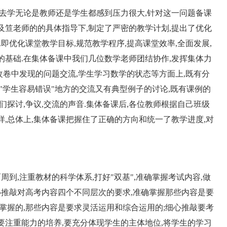
去学无论是教师还是学生都感到压力很大,针对这一问题备课
及笪老师的的具体指导下,制定了严密的教学计划,提出了优化
即优化课堂教学目标,规范教学程序,提高课堂效率,全面发展,
的基础.在集体备课中我们几位数学老师团结协作,发挥集体力
,改卷中发现的问题交流,学生学习数学的状态等方面上,既有分
"学生容易错误"地方的交流又有典型例子的讨论,既有课例的
们探讨,争议,交流的声音.集体备课后,各位教师根据自己班级
样,总体上,集体备课把握住了正确的方向和统一了教学进度,对
到,注重教材的科学体系,打好"双基",准确掌握考试内容,做
细心推敲对高考内容四个不同层次的要求,准确掌握那些内容是要
求掌握的,那些内容是要求灵活运用和综合运用的;细心推敲要考
要注重能力的培养,要充分体现学生的主体地位,将学生的学习