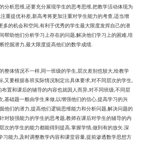
师的分析思维,还要充分展现学生的思考思维,把教学活动体现为
,注重提优补差,新高考将更加注重对学生能力的考查,适当增
更多的机会和空间,有利于优秀的学生最大限度发挥自己的潜
时间帮助他们分析学习上存在的问题,解决他们学习上的困难,培
断挖掘潜力,最大限度提高他们的数学成绩.
整体情况不一样,同一班级的学生,层次差别也较大,给教学
标,又要根据各班实际情况制定出具体要求,对不同层次的学生,
业的布置和课后的辅导的内容也就因人而异,对不同班级,不同层
,基础题一般由学生来做,以增强他们的信心,提高学习的兴
挖掘他们的潜力,提高他们逻辑思维能力和分析问题,解决问题的
有针对较强能力的学生的思考题,教师在课后对学生的辅导的内
层次的学生的能力都能得到提高.掌握学情,做到有的放矢.深
学习能力,及时调整教学内容和课堂容量,提前渗透数学思想方