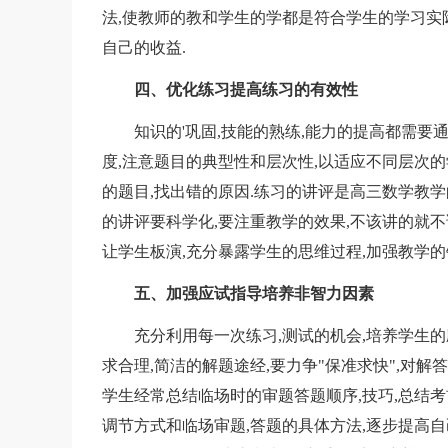
法,使教师的教和学生的学都是符合学生的学习实
自己的收益.
四、优化练习提高练习的有效性
知识的'巩固,技能的熟练,能力的提高都需要通
度,注意题目的典型性和层次性,以适应不同层次的
的题目,找出错的原因.练习的讲评是高三数学教
的讲评要科学化,要注重教学的效果,不该讲的就不
让学生板演,充分暴露学生的思维过程,加强教学的
五、加强应试指导培养非智力因素
充分利用每一次练习,测试的机会,培养学生的应
求合理,简洁的解题途经,要力争"保准求快",对解答
学生经常总结临场时的审题答题顺序,技巧,总结
调节方式和临场审题,答题的具体方法,逐步提高自