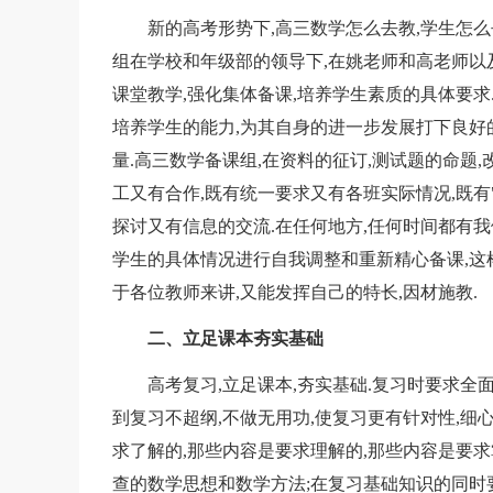
新的高考形势下,高三数学怎么去教,学生怎么
组在学校和年级部的领导下,在姚老师和高老师以
课堂教学,强化集体备课,培养学生素质的具体要求.
培养学生的能力,为其自身的进一步发展打下良好
量.高三数学备课组,在资料的征订,测试题的命题
工又有合作,既有统一要求又有各班实际情况,既有
探讨又有信息的交流.在任何地方,任何时间都有我
学生的具体情况进行自我调整和重新精心备课,这
于各位教师来讲,又能发挥自己的特长,因材施教.
二、立足课本夯实基础
高考复习,立足课本,夯实基础.复习时要求全面周
到复习不超纲,不做无用功,使复习更有针对性,
求了解的,那些内容是要求理解的,那些内容是要
查的数学思想和数学方法;在复习基础知识的同时