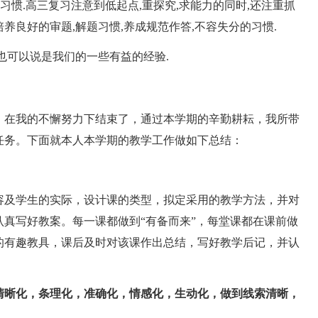
习习惯.高三复习注意到低起点,重探究,求能力的同时,还注重抓
培养良好的审题,解题习惯,养成规范作答,不容失分的习惯.
可以说是我们的一些有益的经验.
在我的不懈努力下结束了，通过本学期的辛勤耕耘，我所带
任务。下面就本人本学期的教学工作做如下总结：
及学生的实际，设计课的类型，拟定采用的教学方法，并对
真写好教案。每一课都做到“有备而来”，每堂课都在课前做
的有趣教具，课后及时对该课作出总结，写好教学后记，并认
清晰化，条理化，准确化，情感化，生动化，做到线索清晰，